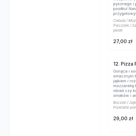
pysznego i
posiłku! Nas
przygotowy
warzywami 
Cebula / Mozz
nadającymi
Pieczarki / S
cebulą doda
pelati
słodkiego a
bogatym w 
27,00 zł
oraz papry
smakową pa
Każdy kęs t
prawdziwa u
12. Pizza 
Dodatkowo, 
Gorąca i so
składników,
smacznym b
dla osób, k
jajkiem i ro
pysznego i
mozzarellą 
obiad czy k
Zamów nasz
smaków i a
już dziś i 
pizza jest 
smakiem or
Boczek / Jajk
doznaniem d
zdrowotnymi
Przetarte pom
Zamów już dz
ulubione w
pysznym po
29,00 zł
zaciszu lub
pożałujesz!