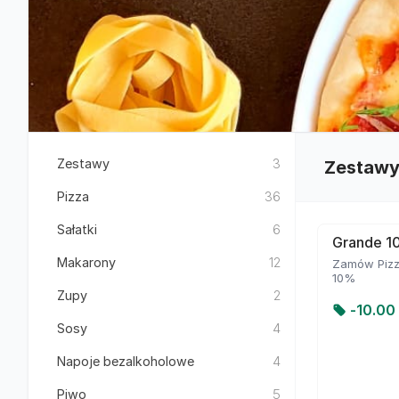
Zestawy
3
Zestaw
Pizza
36
Sałatki
6
Grande 10
Makarony
12
Zamów Pizzę
10%
Zupy
2
-
10.00 
Sosy
4
Napoje bezalkoholowe
4
Piwo
5