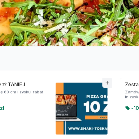
y
 zł TANIEJ
Zesta
 60 cm i zyskuj rabat
Zamów 
in zys
zł
-
1