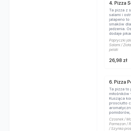
Pizza Pepero
4. Pizza 
przekąska,
Ta pizza z 
kulinarna d
salami i os
przyjemnośc
jalapeno to
gronie przyj
smaków dla
daj się por
jedzenia. O
smakowi!
dodaje pikan
nadają inte
Papryczki jal
zwlekaj dłu
Salami / Zioł
pizzę, któr
pelati
pragnienie 
26,98 zł
6. Pizza 
Ta pizza to
miłośników 
Kusząca ko
prosciutto 
aromatyczn
pomidorów, 
pachnącego
Czosnek / Moz
przykryte o
Parmezan / R
parmezanem
/ Szynka pros