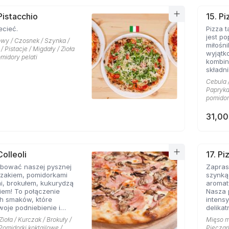
Każdy 
Pistacchio
15. Pi
uczta d
ecieć.
Pizza t
dłużej 
jest p
serem 
owy / Czosnek / Szynka /
miłośni
oliwkam
/ Pistacje / Migdały / Zioła
wyjątk
gwaran
omidory pelati
kombin
Zasmak
składni
wyjątk
kurczak
smakow
Cebula /
pysznej
Papryka 
Pierws
pomidor
pochod
wieków
31,00
najwyż
dzięki 
pizzy, 
ulubio
Włosze
Colleoli
17. P
świecie
óbować naszej pysznej
Zapras
czakiem, pomidorkami
szynką,
Kombin
i, brokułem, kukurydzą
aromat
delikat
kiem! To połączenie
Nasza 
cebuli,
h smaków, które
intens
sprawi
woje podniebienie i
delikat
swoim 
zapomnisz o innych
soczys
aromat
Zioła / Kurczak / Brokuły /
Mięso mi
sza pizza jest idealna
rozpły
wybore
Pomidorki koktajlowe /
Pieczar