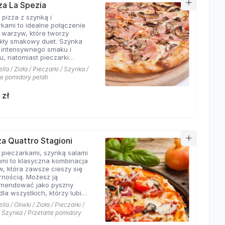
zza La Spezia
 pizza z szynką i
rkami to idealne połączenie
i warzyw, które tworzy
kły smakowy duet. Szynka
 intensywnego smaku i
u, natomiast pieczarki
 pizzy lekkiego, grzybowego
la / Zioła / Pieczarki / Szynka /
u. Połączenie tych dwóch
te pomidory pelati
ików na chrupiącej cieście z
pomidorowym i serem
 zł
, że każdy kęs jest
iwą przyjemnością dla
ienia. Dlatego nie wahaj się
duj się na zamówienie tej
 pizzy - nie pożałujesz!
zza Quattro Stagioni
z pieczarkami, szynką salami
kami to klasyczna kombinacja
, która zawsze cieszy się
rnością. Możesz ją
mendować jako pyszny
la wszystkich, którzy lubią
enie intensywnych i
la / Oliwki / Zioła / Pieczarki /
ycznych składników na
/ Szynka / Przetarte pomidory
 Smakowa kompozycja