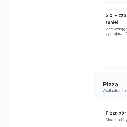
2 x. Pizz
taniej
Zamawiając
zyskujesz 1
Pizza
Available siz
Pizza pół
Meal half by