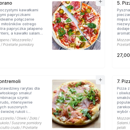
nico to nie tylko
Sorano
5. Pi
 to prawdziwa podróż
soczystymi kawałkami
Pyszna
o serca Włoch, którą z
trymi papryczkami
piecza
ią można dzielić się w
 idealne połączenie
mięsa 
aciół i rodziny. Spróbuj i
 miłośników ostrego
niezwy
wać jej wyjątkowemu
stra papryczka jalapeno
dodaje
terii, a kawałki salami
aromat
nsywny smak. Nie
nadają
apeno / Mozzarella /
Mozzarel
żej i zamów tę pyszną
posmak
a / Przetarte pomidory
Przetar
a zaspokoi Twoje
składn
ostrego jedzenia!
sosem 
27,00
sprawia
prawdz
podnieb
i zdecy
pysznej
Pontremoli
7. Pi
 prawdziwy rarytas dla
Pizza 
włoskiego smaku!
i oliw
mbinacja szynki
smaków
crudo, intensywnie
popula
ych suszonych
zareko
świeżej rukoli i
wybór d
 czosnku, wszystko to
połącz
zarella / Oliwki / Zioła /
Mozzarel
bficie pokruszonym
aromat
ukola / Suszone pomidory
Salami 
. Ta mieszkanka
pizzy.
ciutto crudo / Przetarte
pelati