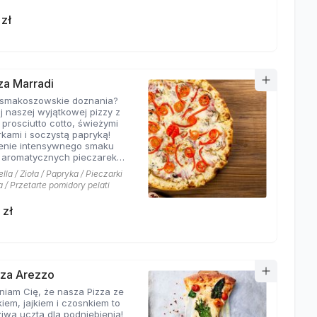
ek, szynki salami i oliwek
, że ta pizza jest idealna
 zł
łośników tradycyjnych
ch smaków. Doskonale
 jako smaczny posiłek na
 kolację lub wieczorne
nie ze znajomymi. Polecam
nież jako danie na imprezę
zza Marradi
zyjęcie - na pewno zadowoli
 smakoszowskie doznania?
wszystkich gości!
j naszej wyjątkowej pizzy z
prosciutto cotto, świeżymi
rkami i soczystą papryką!
enie intensywnego smaku
, aromatycznych pieczarek i
cej papryki sprawi, że
la / Zioła / Papryka / Pieczarki
kubki smakowe eksplodują
 / Przetarte pomidory pelati
wycie. Zamów już teraz i
 prawdziwą eksplozję
 zł
w!
izza Arezzo
iam Cię, że nasza Pizza ze
iem, jajkiem i czosnkiem to
iwa uczta dla podniebienia!