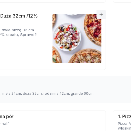
a Duża 32cm /12%
 dwie pizzę 32 cm
2% rabatu, Sprawdź!
es: mała 24cm, duża 32cm, rodzinna 42cm, grande 60cm.
 na pół
1. Pi
 half
Pizza 
włoskim