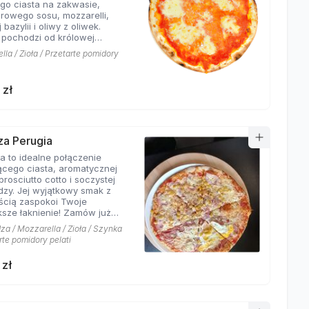
ego ciasta na zakwasie,
rowego sosu, mozzarelli,
 bazylii i oliwy z oliwek.
pochodzi od królowej
 Margherity Savoy. Pizza
la / Zioła / Przetarte pomidory
rita jest symbolem kuchni
j i jest znana z prostych, ale
ycznych składników, które
 zł
 idealną kombinację
. Cechy charakterystyczne
etna jakość składników oraz
lizm w kompozycji smaków,
wia, że ta pizza jest jedną z
zza Perugia
ziej popularnych i lubianych
a to idealne połączenie
ym świecie.
ącego ciasta, aromatycznej
prosciutto cotto i soczystej
dzy. Jej wyjątkowy smak z
cią zaspokoi Twoje
ksze łaknienie! Zamów już
 przekonaj się, jak pysznie
za / Mozzarella / Zioła / Szynka
e ta niezwykła kombinacja
rte pomidory pelati
ików!
 zł