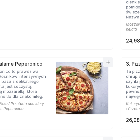
cienki
pomido
świeżej
Nazwa 
Włoch,
Mozzarel
Marghe
pelatti
włoskie
aromat
24,98
tworzą
smaków
to świ
minima
co spra
Salame Peperonico
3. Pi
najbard
ronico to prawdziwa
Ta pizz
na cał
iłośników intensywnych
chrupi
 baza z delikatnego
szynki 
ta jest soczystą,
kukury
ę mozzarellą, która
pewnoś
lne tło dla znakomitego
najwię
alami. Pikantne plastry
teraz i
Zioła / Przetarte pomidory
Kukuryd
ją charakterystycznego
smakuj
me Peperonico
/ Przeta
u, a ich wyrazisty
składn
nale współgra z
26,98
ą sera. Całość
 aromatyczne zioła i
 które wprowadzają
iemnomorskiego słońca.