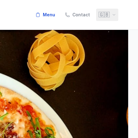
🇬🇧
menu
Contact