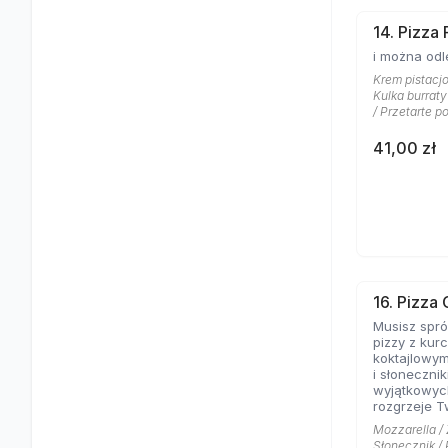
14. Pizza 
i można odl
Krem pistacj
Kulka burraty 
/ Przetarte p
41,00 zł
16. Pizza 
Musisz spr
pizzy z kur
koktajlowym
i słoneczni
wyjątkowyc
rozgrzeje T
sprawi, że 
Mozzarella / 
pizzach. Na
Słonecznik / 