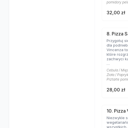
smaków z p
pomidory pela
Twoje podni
Twoje najb
32,00 zł
gusta. Zam
już teraz i 
aromatom p
kuchni! Buo
8. Pizza 
Przygotuj s
dla podnieb
Vincenza t
które rozgr
zachwyci ka
Na cienkim 
Cebula / Mięs
znajdziesz 
Zioła / Papryk
salami, sło
Prztarte pomi
paprykę, mięso gyros oraz świeże
zioła. To p
28,00 zł
harmonijnie
tworząc ni
kulinarne.
Poczuj się 
10. Pizza
prowincji, 
Niezwykle 
swoim rodza
wegetariańs
Zasmakuj w
wszystkich,
Italii i zam